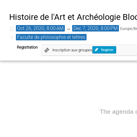
Histoire de l'Art et Archéologie Blo
Oct 26, 2020, 8:00 AM
→
Dec 7, 2020, 8:00 PM
Europe/B
Faculté de philosophie et lettres
Registration
Inscription aux groupes
Register
The agenda o