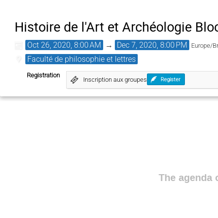
Histoire de l'Art et Archéologie Blo
Oct 26, 2020, 8:00 AM
→
Dec 7, 2020, 8:00 PM
Europe/B
Faculté de philosophie et lettres
Registration
Inscription aux groupes
Register
The agenda o