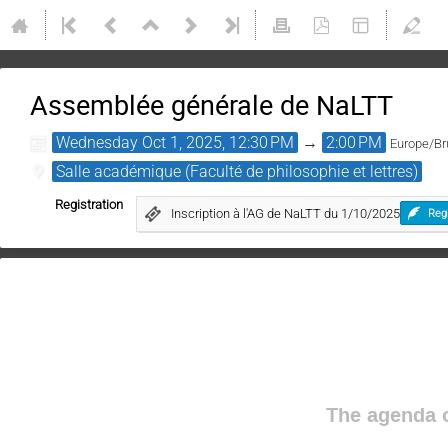
Assemblée générale de NaLTT
Wednesday Oct 1, 2025, 12:30 PM
→
2:00 PM
Europe/Br
Salle académique (Faculté de philosophie et lettres)
Registration
Inscription à l'AG de NaLTT du 1/10/2025
Reg
The agenda o