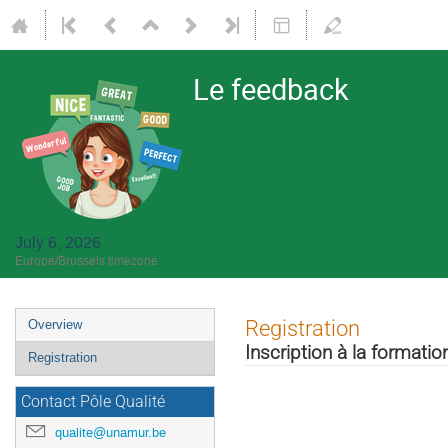
Le feedback
July 6, 2026
Europe/Brussels timezone
Event
Registration
Overview
menu
Inscription à la formatio
Registration
Contact Pôle Qualité
qualite@unamur.be