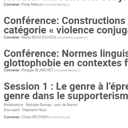
Convener
:
Philip Milburn
(
Université Rennes 2
)
Conférence: Constructions 
catégorie « violence conjug
Convener
:
Marta ROCA ESCODA
(
Université de Lausanne
)
Conférence: Normes linguist
glottophobie en contextes
Convener
:
Philippe BLANCHET
(
Université Rennes 2
)
Session 1 : Le genre à l’épr
genre dans le supporterisme
Modératrice : Nathalie Burnay - univ. de Namur
Discutant : Stéphane Héas
Convener
:
Chiraz BELFEKIH
(
ISSEP de Tunis
)