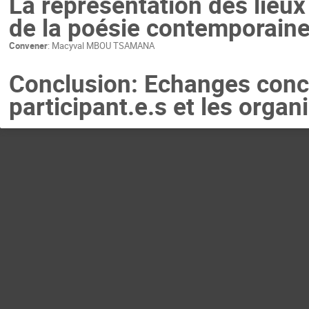
La représentation des lieux
de la poésie contemporain
Convener
:
Macyval MBOU TSAMANA
Conclusion: Echanges concl
participant.e.s et les organi