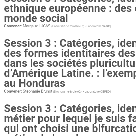
ethnique européenne : des 
monde social
Convener
:
Margaux LUCAS
(
Université de Strasbourg - Laboratoire SAGE
)
Session 3 : Catégories, ide
des formes identitaires de
dans les sociétés pluricultu
d’Amérique Latine. : l’exe
au Honduras
Convener
:
Stéphanie Brunot
(
Doctorante école 624 - Laboratoire CEPED
)
Session 3 : Catégories, iden
métier pour lequel je suis fa
qui ont choisi une bifurcat