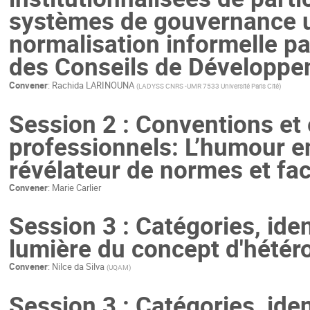
systèmes de gouvernance u
normalisation informelle par
des Conseils de Développ
Convener
:
Rachida LARINOUNA
(
LADYSS CNRS -UMR 7533 Université Paris Cité
)
Session 2 : Conventions et
professionnels: L’humour en
révélateur de normes et fac
Convener
:
Marie Carlier
Session 3 : Catégories, iden
lumière du concept d'hétér
Convener
:
Nilce da Silva
(
UQAM
)
Session 3 : Catégories, iden