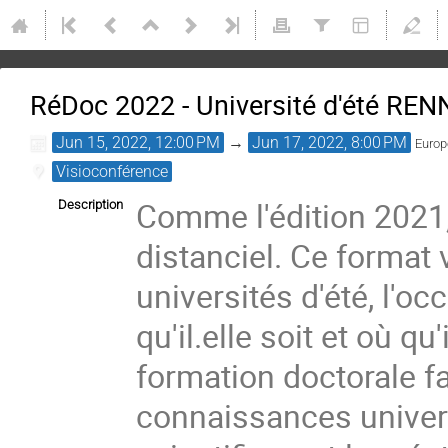
RéDoc 2022 - Université d'été RE
Jun 15, 2022, 12:00 PM
→
Jun 17, 2022, 8:00 PM
Europ
Visioconférence
Comme l'édition 2021, 
Description
distanciel. Ce format 
universités d'été, l'oc
qu'il.elle soit et où qu
formation doctorale f
connaissances univer