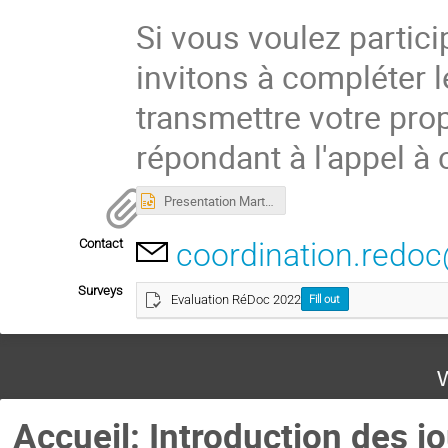
Si vous voulez partici
invitons à compléter l
transmettre votre pr
répondant à l'appel à 
Presentation Marta Roca Escoda.pptx
Contact
coordination.redoc
Surveys
Evaluation RéDoc 2022
Fill out
W
Accueil: Introduction des j