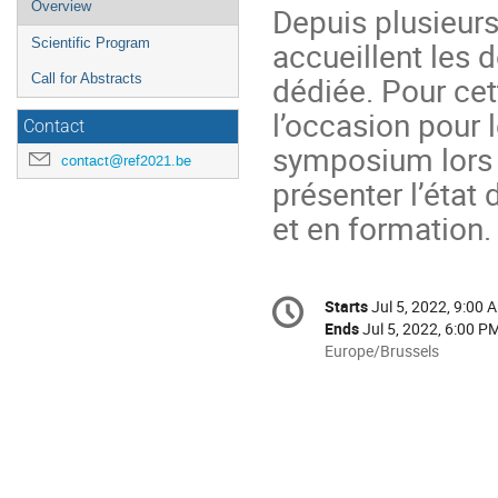
Event
Overview
Depuis plusieurs
menu
accueillent les d
Scientific Program
dédiée. Pour cett
Call for Abstracts
l’occasion pour l
Contact
symposium lors d
contact@ref2021.be
présenter l’état
et en formation.
Conference
Starts
Jul 5, 2022, 9:00 
Date/Time
information
Ends
Jul 5, 2022, 6:00 P
All
Europe/Brussels
times
are
in
Europe/Brussels