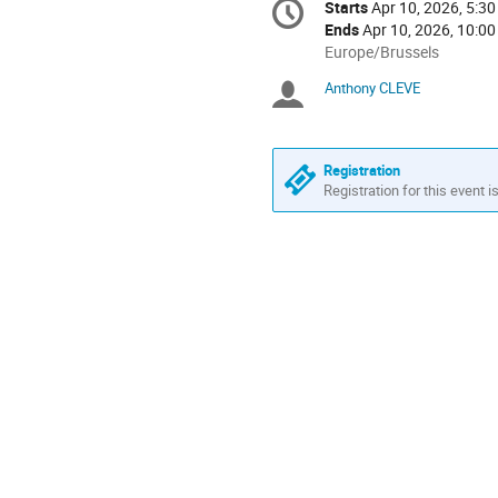
Starts
Apr 10, 2026, 5:3
Date/Time
information
Ends
Apr 10, 2026, 10:0
All
Europe/Brussels
times
Anthony CLEVE
Chairpersons
are
in
Europe/Brussels
Registration
Registration for this event i