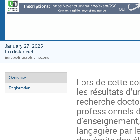
January 27, 2025
En distanciel
Europe/Brussels timezone
Event
Overview
Lors de cette c
menu
les résultats d’u
Registration
recherche doctor
professionnels d
d’enseignement, 
langagière par le
des écrits des é