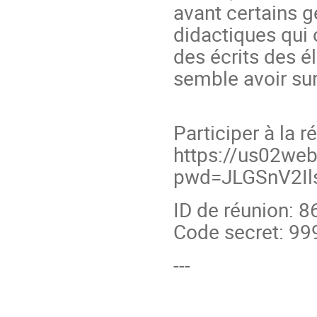
avant certains g
didactiques qui 
des écrits des é
semble avoir sur 
Participer à la 
https://us02we
pwd=JLGSnV2I
ID de réunion: 
Code secret: 9
---