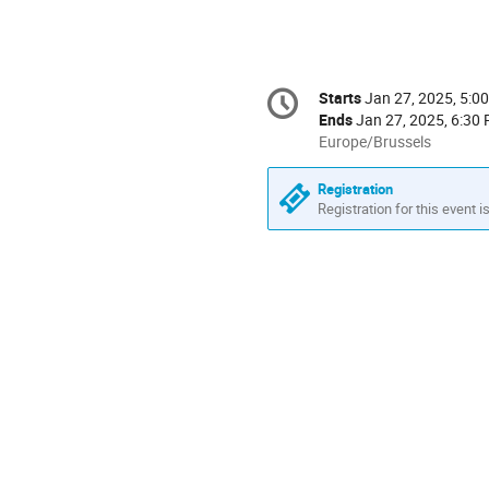
Conference
Starts
Jan 27, 2025, 5:0
Date/Time
information
Ends
Jan 27, 2025, 6:30
All
Europe/Brussels
times
are
Registration
in
Registration for this event i
Europe/Brussels