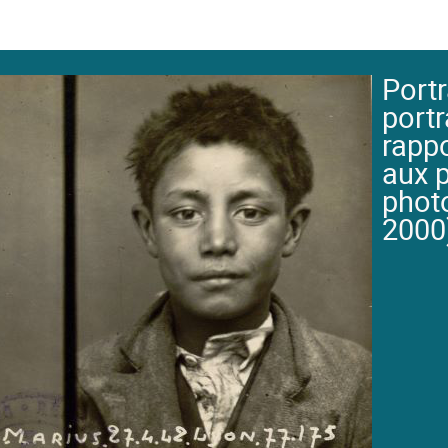
Portr
portr
rapp
aux p
phot
2000