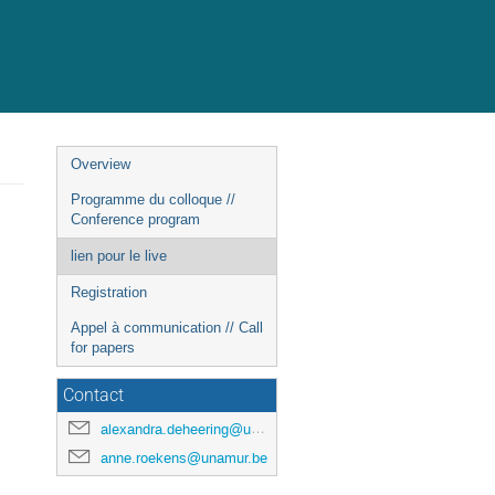
Event
Overview
menu
Programme du colloque //
Conference program
lien pour le live
Registration
Appel à communication // Call
for papers
Contact
alexandra.deheering@unamur.be
anne.roekens@unamur.be