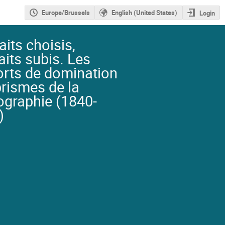
Europe/Brussels
English (United States)
Login
aits choisis,
aits subis. Les
orts de domination
rismes de la
ographie (1840-
)