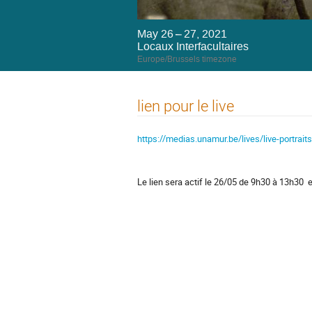
May 26 – 27, 2021
Locaux Interfacultaires
Europe/Brussels timezone
lien pour le live
https://medias.unamur.be/lives/live-portraits
Le lien sera actif le 26/05 de 9h30 à 13h30 