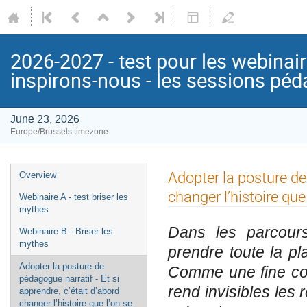
2026-2027 - test pour les webinair
inspirons-nous - les sessions p
June 23, 2026
Europe/Brussels timezone
Event
Adopter la posture de 
Overview
menu
changer l’histoire que
Webinaire A - test briser les
mythes
Dans les parcours 
Webinaire B - Briser les
mythes
prendre toute la pla
Adopter la posture de
Comme une fine cou
pédagogue narratif - Et si
rend invisibles les 
apprendre, c’était d’abord
changer l’histoire que l’on se