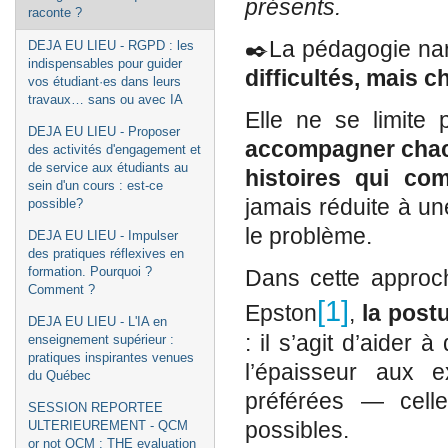
présents.
raconte ?
✒️La pédagogie nar
DEJA EU LIEU - RGPD : les
indispensables pour guider
difficultés, mais
ch
vos étudiant·es dans leurs
travaux… sans ou avec IA
Elle ne se limite 
DEJA EU LIEU - Proposer
accompagner chacu
des activités d'engagement et
de service aux étudiants au
histoires qui co
sein d'un cours : est-ce
jamais réduite à un
possible?
le problème.
DEJA EU LIEU - Impulser
des pratiques réflexives en
formation. Pourquoi ?
Dans cette approch
Comment ?
[1]
Epston
,
la post
DEJA EU LIEU - L'IA en
: il s’agit d’aider
enseignement supérieur :
pratiques inspirantes venues
l’épaisseur aux e
du Québec
préférées — celle
SESSION REPORTEE
possibles.
ULTERIEUREMENT - QCM
or not QCM : THE evaluation